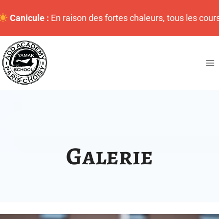
Aller
des fortes chaleurs, tous les cours sont
ANNULÉS
pour p
au
contenu
Galerie