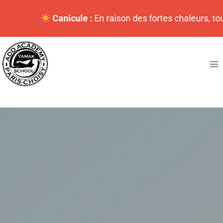
Aller
Canicule :
En raison des fortes chaleurs, tous les cou
au
contenu